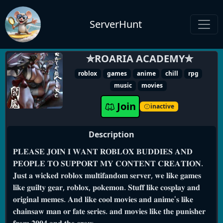
ServerHunt
✮ROARIA ACADEMY✮
roblox
games
anime
chill
rpg
music
movies
Join
inactive
Description
𝐏𝐋𝐄𝐀𝐒𝐄 𝐉𝐎𝐈𝐍 𝐈 𝐖𝐀𝐍𝐓 𝐑𝐎𝐁𝐋𝐎𝐗 𝐁𝐔𝐃𝐃𝐈𝐄𝐒 𝐀𝐍𝐃
𝐏𝐄𝐎𝐏𝐋𝐄 𝐓𝐎 𝐒𝐔𝐏𝐏𝐎𝐑𝐓 𝐌𝐘 𝐂𝐎𝐍𝐓𝐄𝐍𝐓 𝐂𝐑𝐄𝐀𝐓𝐈𝐎𝐍.
𝐉𝐮𝐬𝐭 𝐚 𝐰𝐢𝐜𝐤𝐞𝐝 𝐫𝐨𝐛𝐥𝐨𝐱 𝐦𝐮𝐥𝐭𝐢𝐟𝐚𝐧𝐝𝐨𝐦 𝐬𝐞𝐫𝐯𝐞𝐫, 𝐰𝐞 𝐥𝐢𝐤𝐞 𝐠𝐚𝐦𝐞𝐬
𝐥𝐢𝐤𝐞 𝐠𝐮𝐢𝐥𝐭𝐲 𝐠𝐞𝐚𝐫, 𝐫𝐨𝐛𝐥𝐨𝐱, 𝐩𝐨𝐤𝐞𝐦𝐨𝐧. 𝐒𝐭𝐮𝐟𝐟 𝐥𝐢𝐤𝐞 𝐜𝐨𝐬𝐩𝐥𝐚𝐲 𝐚𝐧𝐝
𝐨𝐫𝐢𝐠𝐢𝐧𝐚𝐥 𝐦𝐞𝐦𝐞𝐬. 𝐀𝐧𝐝 𝐥𝐢𝐤𝐞 𝐜𝐨𝐨𝐥 𝐦𝐨𝐯𝐢𝐞𝐬 𝐚𝐧𝐝 𝐚𝐧𝐢𝐦𝐞'𝐬 𝐥𝐢𝐤𝐞
𝐜𝐡𝐚𝐢𝐧𝐬𝐚𝐰 𝐦𝐚𝐧 𝐨𝐫 𝐟𝐚𝐭𝐞 𝐬𝐞𝐫𝐢𝐞𝐬. 𝐚𝐧𝐝 𝐦𝐨𝐯𝐢𝐞𝐬 𝐥𝐢𝐤𝐞 𝐭𝐡𝐞 𝐩𝐮𝐧𝐢𝐬𝐡𝐞𝐫
𝐟𝐫𝐨𝐦 𝟐𝟎𝟎𝟒 𝐚𝐧𝐝 𝐭𝐡𝐞 𝐜𝐫𝐨𝐰